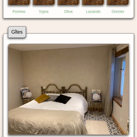
Pomme
Vigne
Olive
Lavande
Grenier
Gîtes